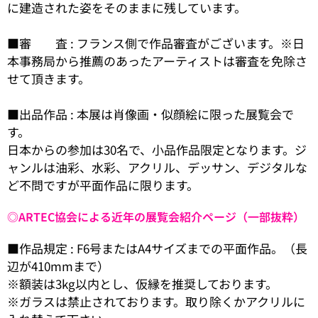
に建造された姿をそのままに残しています。
■審 査 : フランス側で作品審査がございます。※日
本事務局から推薦のあったアーティストは審査を免除さ
せて頂きます。
■出品作品 : 本展は肖像画・似顔絵に限った展覧会で
す。
日本からの参加は30名で、小品作品限定となります。ジ
ャンルは油彩、水彩、アクリル、デッサン、デジタルな
ど不問ですが平面作品に限ります。
◎ARTEC協会による近年の展覧会紹介ページ（一部抜粋）
■作品規定 : F6号またはA4サイズまでの平面作品。（長
辺が410mmまで）
※額装は3kg以内とし、仮縁を推奨しております。
※ガラスは禁止されております。取り除くかアクリルに