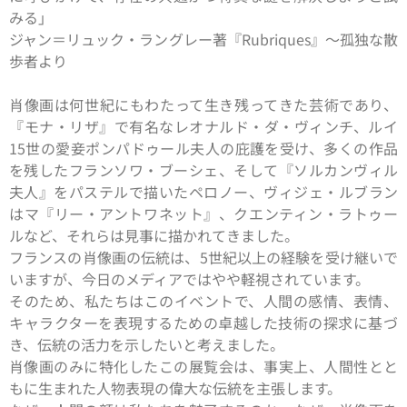
みる」
ジャン＝リュック・ラングレー著『Rubriques』〜孤独な散
歩者より
肖像画は何世紀にもわたって生き残ってきた芸術であり、
『モナ・リザ』で有名なレオナルド・ダ・ヴィンチ、ルイ
15世の愛妾ポンパドゥール夫人の庇護を受け、多くの作品
を残したフランソワ・ブーシェ、そして『ソルカンヴィル
夫人』をパステルで描いたペロノー、ヴィジェ・ルブラン
はマ『リー・アントワネット』、クエンティン・ラトゥー
ルなど、それらは見事に描かれてきました。
フランスの肖像画の伝統は、5世紀以上の経験を受け継いで
いますが、今日のメディアではやや軽視されています。
そのため、私たちはこのイベントで、人間の感情、表情、
キャラクターを表現するための卓越した技術の探求に基づ
き、伝統の活力を示したいと考えました。
肖像画のみに特化したこの展覧会は、事実上、人間性とと
もに生まれた人物表現の偉大な伝統を主張します。